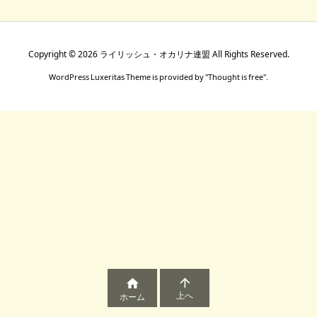
Copyright ©
2026
ライリッシュ・オカリナ連盟
All Rights Reserved.
WordPress Luxeritas Theme is provided by "
Thought is free
".


上へ
ホーム